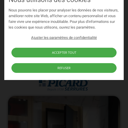
Nous pouvons les placer pour analyser les données de nos visiteurs,
améliorer notre site Web, afficher un contenu personnalisé et vous
Porte technique | Technica – Classe
faire vivre une expérience inoubliable. Pour plus d'informations sur
les cookies que nous utilisons, ouvrez les paramètres.
A2P CR5
Ajuster les paramètres de confidentialité
Le plus haut niveau de sureté !
VOIR LA FICHE PRODUIT