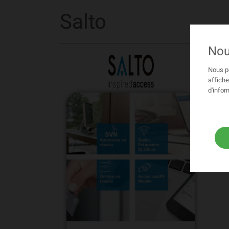
Salto
Nou
Nous po
affiche
d'infor